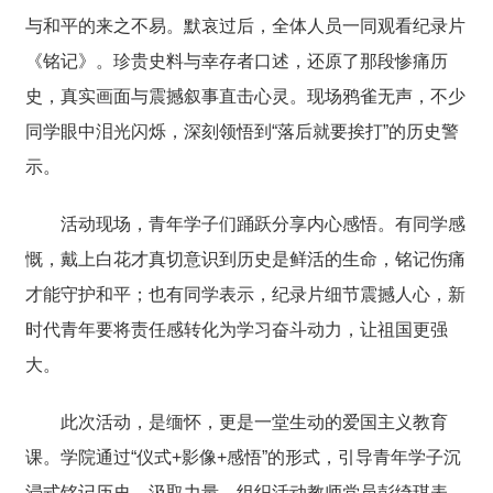
与和平的来之不易。默哀过后，全体人员一同观看纪录片
《铭记》。珍贵史料与幸存者口述，还原了那段惨痛历
史，真实画面与震撼叙事直击心灵。现场鸦雀无声，不少
同学眼中泪光闪烁，深刻领悟到“落后就要挨打”的历史警
示。
活动现场，青年学子们踊跃分享内心感悟。有同学感
慨，戴上白花才真切意识到历史是鲜活的生命，铭记伤痛
才能守护和平；也有同学表示，纪录片细节震撼人心，新
时代青年要将责任感转化为学习奋斗动力，让祖国更强
大。
此次活动，是缅怀，更是一堂生动的爱国主义教育
课。学院通过“仪式+影像+感悟”的形式，引导青年学子沉
浸式铭记历史、汲取力量。组织活动教师党员彭绮琪表