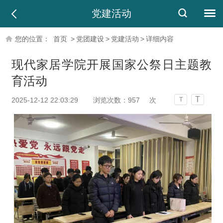
党建活动
您的位置：
首页
>
党团建设
>
党建活动
>
详细内容
现代家居学院开展国家公祭日主题教
育活动
T
2025-12-12 22:03:29
浏览次数：
957
次
T