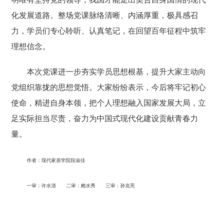
化发展道路。整场党课脉络清晰、内涵厚重，极具感召
力，学员们专心聆听、认真笔记，在回望百年征程中筑牢
理想信念。
本次党课进一步夯实学员思想根基，提升大家主动向
党组织靠拢的思想觉悟。大家纷纷表示，今后将牢记初心
使命，精进自身本领，把个人理想融入国家发展大局，立
足实际担当尽责，奋力为中国式现代化建设贡献青春力
量。
作者：现代家居学院段渝佳
一审：许水清 二审：赖水秀 三审：孙克亮