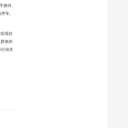
选手接待、
顺序等。
们实现自
人群体的
际行动关