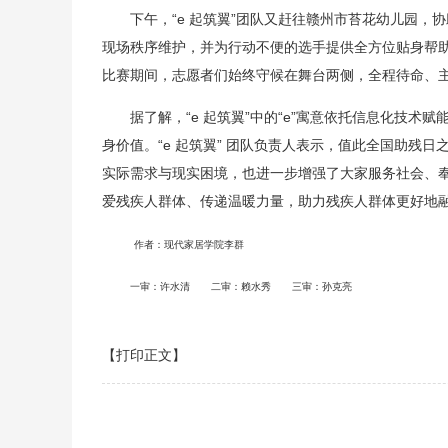
下午，“e 起筑翼”团队又赶往赣州市苔花幼儿园
现场秩序维护，并为行动不便的选手提供全方位贴身帮
比赛期间，志愿者们始终守候在舞台两侧，全程待命、
据了解，“e 起筑翼”中的“e”寓意依托信息化技
身价值。“e 起筑翼” 团队负责人表示，值此全国助残
实际需求与现实困境，也进一步增强了大家服务社会、
爱残疾人群体、传递温暖力量，助力残疾人群体更好地
作者：现代家居学院李群
一审：许水清 二审：赖水秀 三审：孙克亮
【打印正文】