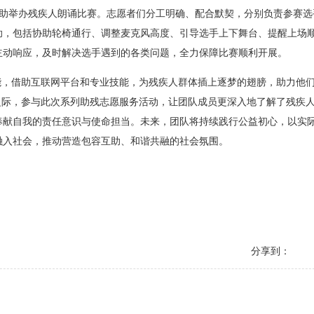
，协助举办残疾人朗诵比赛。志愿者们分工明确、配合默契，分别负责参赛
助，包括协助轮椅通行、调整麦克风高度、引导选手上下舞台、提醒上场
主动响应，及时解决选手遇到的各类问题，全力保障比赛顺利开展。
术赋能，借助互联网平台和专业技能，为残疾人群体插上逐梦的翅膀，助力他
日之际，参与此次系列助残志愿服务活动，让团队成员更深入地了解了残疾
奉献自我的责任意识与使命担当。未来，团队将持续践行公益初心，以实
融入社会，推动营造包容互助、和谐共融的社会氛围。
分享到：