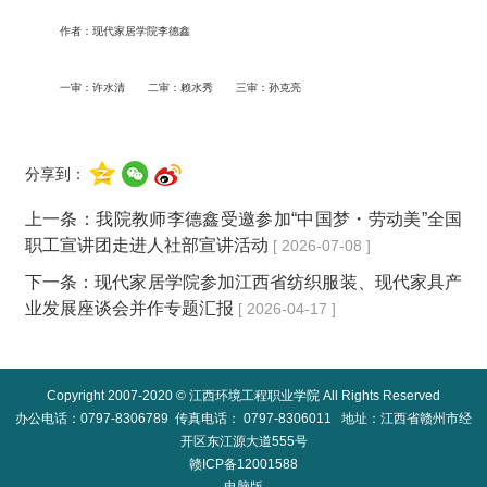
作者：现代家居学院李德鑫
一审：许水清 二审：赖水秀 三审：孙克亮
分享到：
上一条：
我院教师李德鑫受邀参加“中国梦・劳动美”全国
职工宣讲团走进人社部宣讲活动
[ 2026-07-08 ]
下一条：
现代家居学院参加江西省纺织服装、现代家具产
业发展座谈会并作专题汇报
[ 2026-04-17 ]
Copyright 2007-2020 © 江西环境工程职业学院 All Rights Reserved
办公电话：0797-8306789 传真电话： 0797-8306011 地址：江西省赣州市经
开区东江源大道555号
赣ICP备12001588