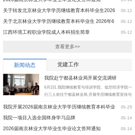
关于转发北京林业大学学历继续教育本科毕业生2026
05-12
年6月学位论…
关于北京林业大学学历继续教育本科毕业生 2026年6
05-12
月学位论文答…
江西环境工程职业学院成人本科招生简章
05-12
查看更多>>
党建工作
新闻动态
我院赴宁都县林业局开展交流调研
6月2日,我院继续教育与培训学院、低空经济学院一
行三人前往宁都县林业局,开展学历继续教育宣传与
林业技术培训合作洽谈。宁都县林业局党组书记、
我院开展2026届南京林业大学学历继续教育本科毕业
05-29
局长刘红平参加交流,双方围绕林业人才学历提升、
林业技术培训等事宜...
论文答辩
我院一项目入选全国终身学习品牌
05-14
2026届南京林业大学毕业生毕业论文答辩通知
05-14