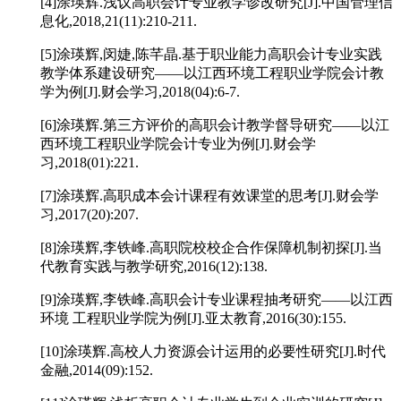
[4]
涂瑛辉
.
浅议高职会计专业教学诊改研究
[J].
中国管理信
息化
,2018,21(11):210-211.
[5]
涂瑛辉
,
闵婕
,
陈芊晶
.
基于职业能力高职会计专业实践
教学体系建设研究——以江西环境工程职业学院会计教
学为例
[J].
财会学习
,2018(04):6-7.
[6]
涂瑛辉
.
第三方评价的高职会计教学督导研究——以江
西环境工程职业学院会计专业为例
[J].
财会学
习
,2018(01):221.
[7]
涂瑛辉
.
高职成本会计课程有效课堂的思考
[J].
财会学
习
,2017(20):207.
[8]
涂瑛辉
,
李铁峰
.
高职院校校企合作保障机制初探
[J].
当
代教育实践与教学研究
,2016(12):138.
[9]
涂瑛辉
,
李铁峰
.
高职会计专业课程抽考研究——以江西
环境
工程职业学院为例
[J].
亚太教育
,2016(30):155.
[10]
涂瑛辉
.
高校人力资源会计运用的必要性研究
[J].
时代
金融
,2014(09):152.