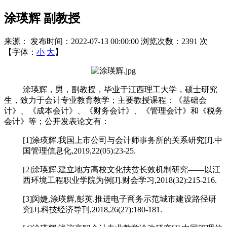
涂瑛辉 副教授
来源：
发布时间：2022-07-13 00:00:00
浏览次数：
2391
次
【字体：
小
大
】
涂瑛辉，男，副教授，毕业于江西理工大学，硕士研究
生，致力于会计专业教育教学；主要教授课程：《基础会
计》、《成本会计》、《财务会计》、《管理会计》和《税务
会计》等；公开发表论文有：
[1]
涂瑛辉
.
我国上市公司与会计师事务所的关系研究
[J].
中
国管理信息化
,2019,22(05):23-25.
[2]
涂瑛辉
.
建立地方高校文化扶贫长效机制研究——以江
西环境工程职业学院为例
[J].
财会学习
,2018(32):215-216.
[3]
闵婕
,
涂瑛辉
,
彭英
.
推进电子商务示范城市建设路径研
究
[J].
科技经济导刊
,2018,26(27):180-181.