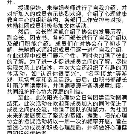
开。
授课伊始，朱晓娟老师进行了自我介绍，并
对新加入的成员表示热烈欢迎，介绍了心理健康
教育中心的组织结构、各部门工作安排与对接，
勉励社团成员积极参加文体活动。
然后，会长崔哲凯介绍了协会的发展历程，
副会长、团支书、各部门部长进行了自我介绍以
及部门职能介绍。成员们在对协会有了初步了
解，朱晓娟老师组织成员们逐一进行自我介绍，
在此过程中成员们展示个性，同时也加强了彼此
的了解。为了进一步促进成员之间的了解，尽快
实现关系上的破冰，本次大会还组织了有趣的团
体活动，如“认识你很高兴”、“名字接龙”等游
戏，现场气氛和谐且活跃。最后，由秘书部部长
叶雨欣宣读章程，并强调要遵守各项规章制度，
共同维护好心协大家庭的利益。
至此，此次阳光心理协会日常团建活动圆满
结束。此次活动在欢迎新成员加入的同时促进了
成员之间的交流，增强了团队的凝聚力，为社团
未来的发展奠定了坚实的基础。据悉，阳光心理
协会的授课活动将以一周一次的频率开展，旨在
塑造心协成员的积极心理品质，并将做好心理健