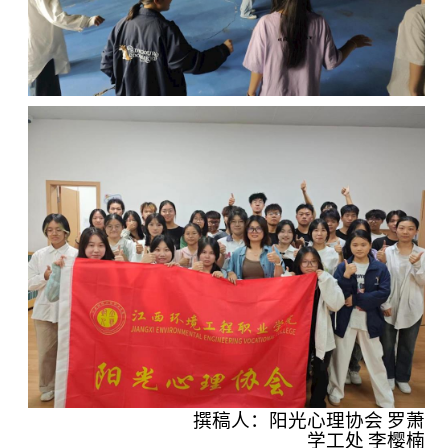
撰稿人：阳光心理协会 罗萧
学工处 李樱楠