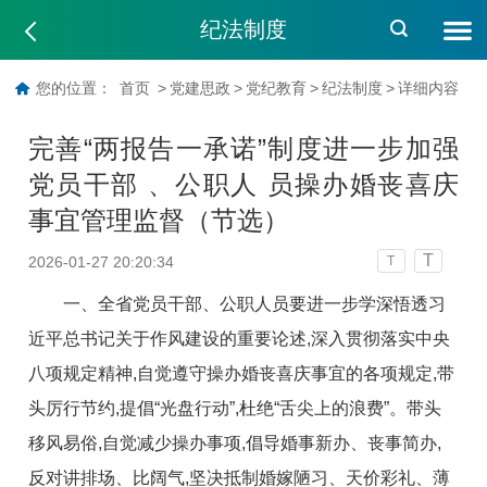
纪法制度
您的位置：
首页
>
党建思政
>
党纪教育
>
纪法制度
>
详细内容
完善“两报告一承诺”制度进一步加强
党员干部 、公职人 员操办婚丧喜庆
事宜管理监督（节选）
T
2026-01-27 20:20:34
T
一、全省党员干部、公职人员要进一步学深悟透习
近平总书记关于作风建设的重要论述,深入贯彻落实中央
八项规定精神,自觉遵守操办婚丧喜庆事宜的各项规定,带
头厉行节约,提倡“光盘行动”,杜绝“舌尖上的浪费”。带头
移风易俗,自觉减少操办事项,倡导婚事新办、丧事简办,
反对讲排场、比阔气,坚决抵制婚嫁陋习、天价彩礼、薄