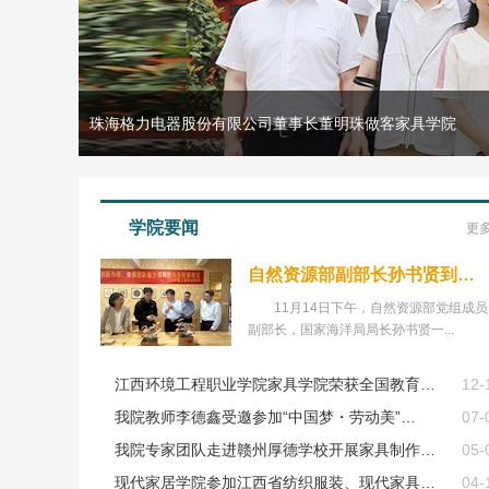
珠海格力电器股份有限公司董事长董明珠做客家具学院
学院要闻
更多
自然资源部副部长孙书贤到…
11月14日下午，自然资源部党组成
副部长，国家海洋局局长孙书贤一...
江西环境工程职业学院家具学院荣获全国教育…
12-
我院教师李德鑫受邀参加“中国梦・劳动美”…
07-
我院专家团队走进赣州厚德学校开展家具制作…
05-
现代家居学院参加江西省纺织服装、现代家具…
04-