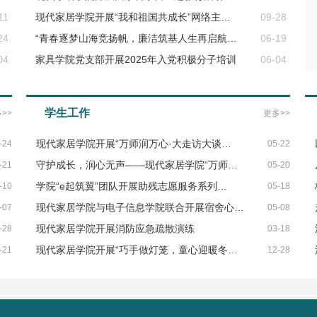
11
现代家居学院开展“我和祖国共成长”网络主…
09-28
24
“青春逐梦山海竞扬帆，廉洁筑基人生再启航…
06-19
04
家具学院党支部开展2025年入党积极分子培训
06-04
学生工作
>>
更多>>
现代家居学院开展“万师润万心·大走访大谈…
-24
05-22
守护成长，润心无声——现代家居学院“万师…
-21
05-20
学院“e起筑翼”团队开展助残志愿服务系列…
-10
05-18
现代家居学院与电子信息学院联合开展宿舍心…
-07
05-08
现代家居学院开展消防应急疏散演练
-28
03-18
现代家居学院开展“巧手做灯笼，童心迎暖冬…
-21
12-28