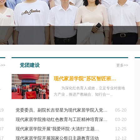
党团建设
>>
更多>>
现代家居学院“苏区智匠班…
员、
为深化红色育人成效，立足专业对接地
方产业，推进产教融合、知行合一...
19
党委委员、副院长吉登星为现代家居学院入党…
05-20
08
现代家居学院推动红色教育与工匠精神培育深…
03-20
07
现代家居学院开展“我爱环院·大清扫”主题…
12-25
17
现代家居学院开展国家公祭日主题教育活动
12-12