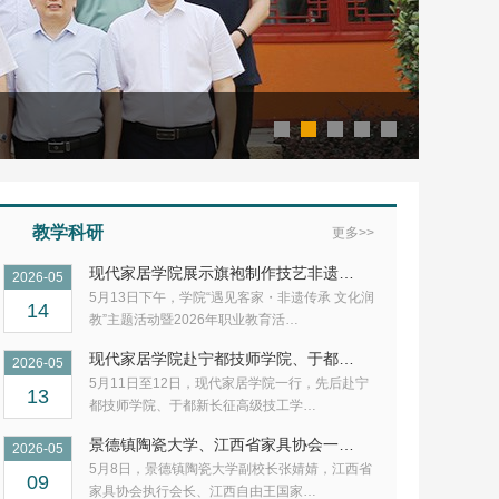
教学科研
更多>>
现代家居学院展示旗袍制作技艺非遗…
2026-05
5月13日下午，学院“遇见客家・非遗传承 文化润
14
教”主题活动暨2026年职业教育活…
现代家居学院赴宁都技师学院、于都…
2026-05
5月11日至12日，现代家居学院一行，先后赴宁
13
都技师学院、于都新长征高级技工学…
景德镇陶瓷大学、江西省家具协会一…
2026-05
5月8日，景德镇陶瓷大学副校长张婧婧，江西省
09
家具协会执行会长、江西自由王国家…