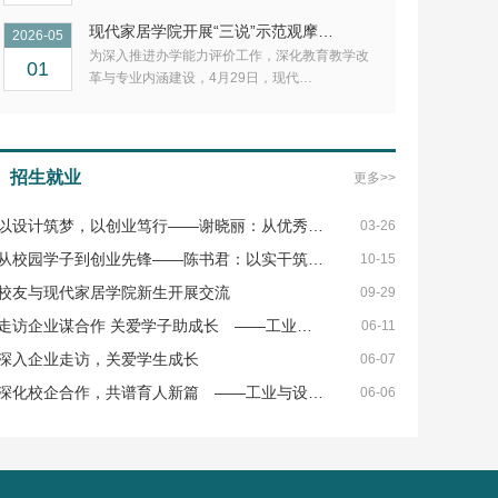
现代家居学院开展“三说”示范观摩…
2026-05
为深入推进办学能力评价工作，深化教育教学改
01
革与专业内涵建设，4月29日，现代…
招生就业
更多>>
以设计筑梦，以创业笃行——谢晓丽：从优秀…
03-26
从校园学子到创业先锋——陈书君：以实干筑…
10-15
校友与现代家居学院新生开展交流
09-29
走访企业谋合作 关爱学子助成长 ——工业…
06-11
深入企业走访，关爱学生成长
06-07
深化校企合作，共谱育人新篇 ——工业与设…
06-06