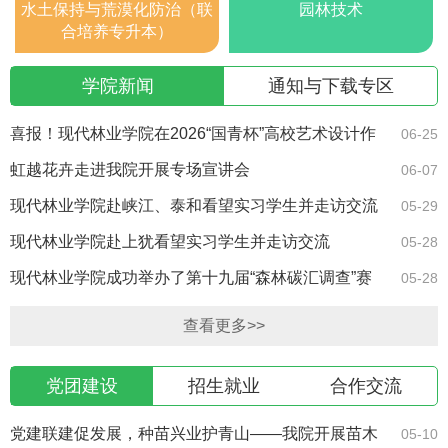
水土保持与荒漠化防治（联
园林技术
合培养专升本）
学院新闻
通知与下载专区
喜报！现代林业学院在2026“国青杯”高校艺术设计作
06-25
品展中荣获佳绩
虹越花卉走进我院开展专场宣讲会
06-07
现代林业学院赴峡江、泰和看望实习学生并走访交流
05-29
现代林业学院赴上犹看望实习学生并走访交流
05-28
现代林业学院成功举办了第十九届“森林碳汇调查”赛
05-28
项
查看更多>>
党团建设
招生就业
合作交流
党建联建促发展，种苗兴业护青山——我院开展苗木
05-10