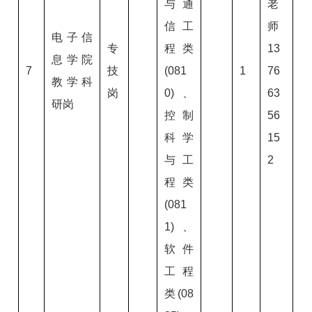
与通
老
信工
师
电子信
专
程类
13
息学院
7
技
(081
1
76
教学科
岗
0)、
63
研岗
控制
56
科学
15
与工
2
程类
(081
1)、
软件
工程
类(08