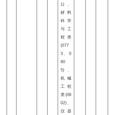
1)、
材料
科学
与工
程类
(077
3、0
80
5)、
机械
工程
类(08
02)、
仪器