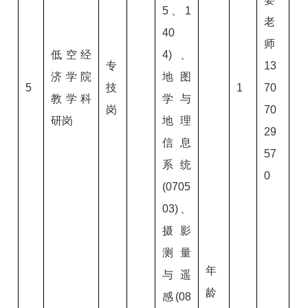
5、1
老
40
师
低空经
4)、
专
13
济学院
地图
5
技
1
70
教学科
学与
岗
70
研岗
地理
29
信息
57
系统
0
(0705
03)、
摄影
测量
年
与遥
龄
感(08