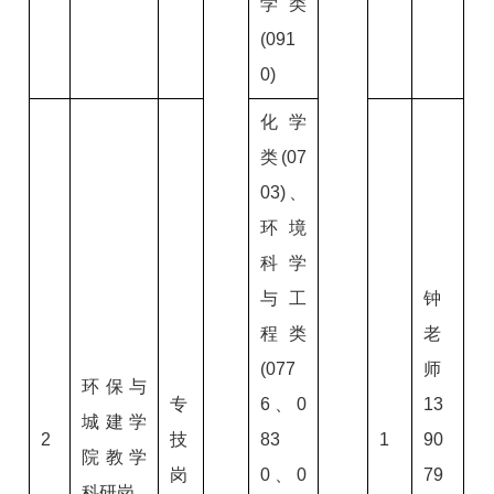
学类
(091
0)
化学
类(07
03)、
环境
科学
与工
钟
程类
老
(077
师
环保与
专
6、0
13
城建学
2
技
83
1
90
院教学
岗
0、0
79
科研岗