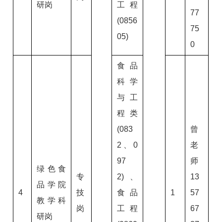
研岗
工程
77
(0856
75
05)
0
食品
科学
与工
程类
(083
曾
2、0
老
97
师
绿色食
专
2)、
13
品学院
4
技
食品
1
57
教学科
岗
工程
67
研岗