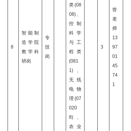
类(08
曾
08)、
老
控制
师
智能制
科学
专
13
造学院
与工
8
技
3
97
教学科
程类
岗
01
研岗
(081
45
1)、
74
无线
1
电物
理(07
020
8)、
农业