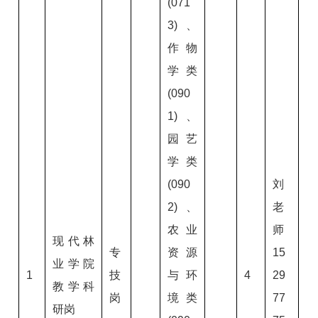
(071
3)、
作物
学类
(090
1)、
园艺
学类
(090
刘
2)、
老
农业
师
现代林
专
资源
15
业学院
1
技
与环
4
29
教学科
岗
境类
77
研岗