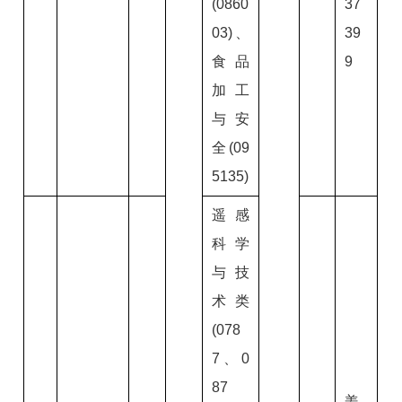
(0860
37
03)、
39
食品
9
加工
与安
全(09
5135)
遥感
科学
与技
术类
(078
7、0
87
姜