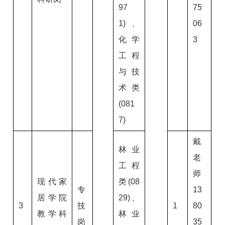
97
75
1)、
06
化学
3
工程
与技
术类
(081
7)
戴
林业
老
工程
师
现代家
类(08
专
13
居学院
29)、
3
技
1
80
教学科
林业
岗
35