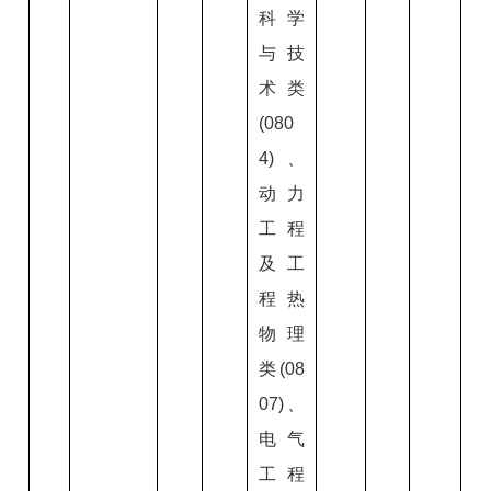
科学
与技
术类
(080
4)、
动力
工程
及工
程热
物理
类(08
07)、
电气
工程