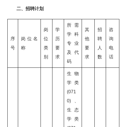
二、招聘计划
所需
岗
学
其
招
咨
学科
序
岗位名
位
历
他
聘
询
专业
号
称
类
要
要
人
电
及代
别
求
求
数
话
码
生物
学类
(071
0)、
生态
学类