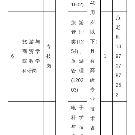
40
1602)
周
范
岁
旅游
老
以
管理
师
下;
旅游与
类(12
专
13
具
商贸学
54)、
6
技
1
97
有
院教学
旅游
岗
07
高
科研岗
管理
87
级
(1202
25
专
03)
2
业
电子
技
科学
术
与技
资