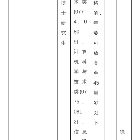
术类
博
格
(077
士
的,
4、0
研
年
80
究
龄
9)、
生
可
计算
放
机科
宽
学与
至
技术
45
类(07
周
75、
岁
081
以
2)、
下
信息
徐