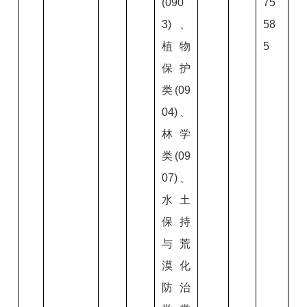
(090
75
3)、
58
植物
5
保护
类(09
04)、
林学
类(09
07)、
水土
保持
与荒
漠化
防治