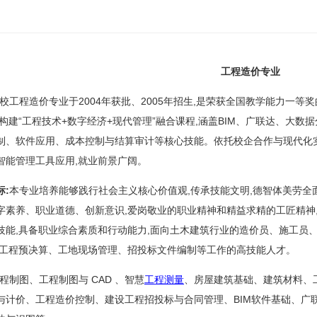
工程造价专业
校工程造价专业于2004年获批、2005年招生,是荣获全国教学能力一
,构建“工程技术+数字经济+现代管理”融合课程,涵盖BIM、广联达、大
制、软件应用、成本控制与结算审计等核心技能。依托校企合作与现代化实
智能管理工具应用,就业前景广阔。
标:
本专业培养能够践行社会主义核心价值观,传承技能文明,德智体美劳全
字素养、职业道德、创新意识,爱岗敬业的职业精神和精益求精的工匠精神
技能,具备职业综合素质和行动能力,面向土木建筑行业的造价员、施工员
事工程预决算、工地现场管理、招投标文件编制等工作的高技能人才。
程制图、工程制图与 CAD 、智慧
工程测量
、房屋建筑基础、建筑材料、
与计价、工程造价控制、建设工程招投标与合同管理、BIM软件基础、广