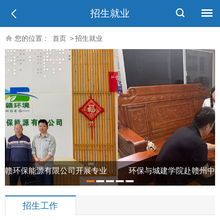
招生就业
您的位置：
首页
>
招生就业
司开展专业
环保与城建学院赴赣州中联环保科技开发有限
1
2
3
4
5
访企拓岗
招生工作