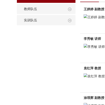
教师队伍
王婷婷 副教授
实训队伍
李秀敏 讲师
袁红萍 教授
涂瑛辉 副教授