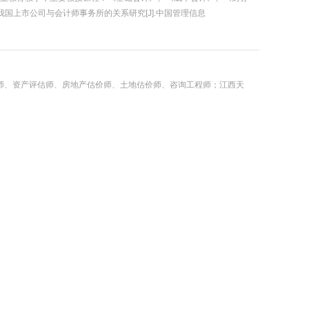
我国上市公司与会计师事务所的关系研究[J].中国管理信息
讲师、资产评估师、房地产估价师、土地估价师、咨询工程师；江西天
评估》《资产评估实务》、《企业价值评估》、《资产评估案例与分
学，国家高级茶艺师；主要教授课程：《会计电算化》、《Excel
著近几十篇；省级专项课题“中高职会计专业课程内容衔接研究”等；
、电子商务专业教育教学和企业培训。现任商学院电子商务教研室主
要教授课程《电子商务概论》、《文案写作技巧》、《人力资源管