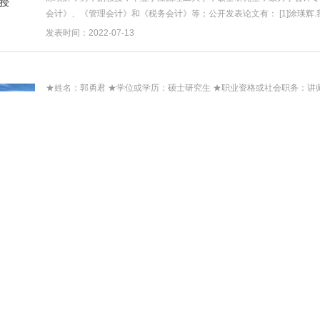
会计》、《管理会计》和《税务会计》等；公开发表论文有： [1]涂瑛辉.
化,2019,22(0...
发表时间：2022-07-13
★姓名：郭勇君 ★学位或学历：硕士研究生 ★职业资格或社会职务：
成林业调查规划设计有限公司技术顾问。 ★主讲课程：《森林资源资产
析》。...
发表时间：2022-12-16
陈芊晶，女，讲师，毕业于武汉大学，硕士研究生，致力于软件工程和会计
在会计中的应用》、《商务软件》、《计算机基础》等；公开发表论文论
并有...
发表时间：2022-07-12
钟蕾蕾，女，讲师，毕业于英国利物浦大学，硕士研究生。致力于管理学
任，中国电子商务讲师，国家高级茶艺师，二级企业人力资源管理师；主
理》等...
发表时间：2022-07-07