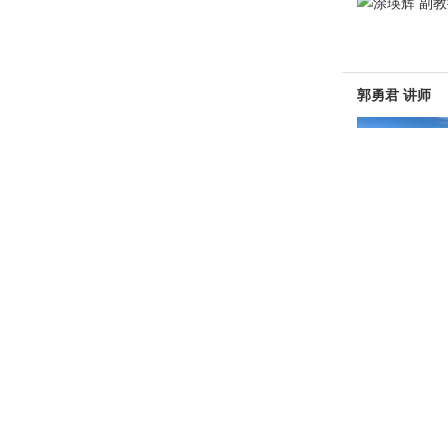
郭勇君 讲师
陈芊晶 副教授
钟蕾蕾 讲师