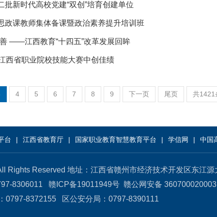
批新时代高校党建“双创”培育创建单位
思政课教师集体备课暨政治素养提升培训班
善 ——江西教育“十四五”改革发展回眸
在江西省职业院校技能大赛中创佳绩
3
4
5
6
7
8
9
下一页
尾页
共142
平台
江西省教育厅
国家职业教育智慧教育平台
学信网
中国
 All Rights Reserved 地址：江西省赣州市经济技术开发区东江
7-8306011 赣ICP备19011949号
赣公网安备 36070002000
-8372155 区公安分局：0797-8390111