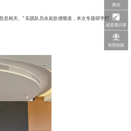
微信
息息相关。” 实践队员余岚歆感慨道，本次专题研学打
超星通识课
智慧校园