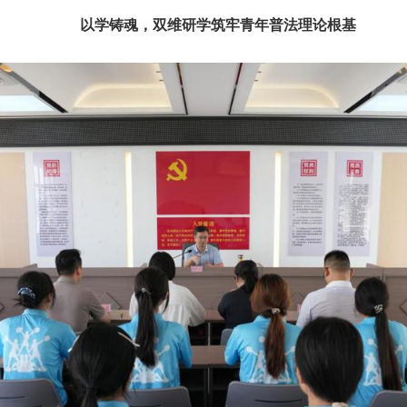
以学铸魂，双维研学筑牢青年普法
理论
根基