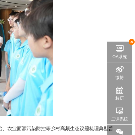
OA系统
微博
校历
二课系统
治、农业面源污染防控等乡村高频生态议题梳理典型普