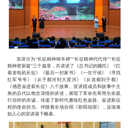
宣讲分为
“长征精神铸丰碑”“长征精神代代传”“长征
精神谱新篇”三个篇章，共讲述了《总书记的嘱托》《扛
着发电机长征》《最后一封家书》《一生守候》《寻找
红军爷爷》《从于都河到大渡河》《从首都到于都》
《感恩奋进新长征》八个故事。宣讲团成员和故事中主
角的后代以饱含深情的讲述，展现了革命先辈用生命践
行信仰的赤诚，传递了新时代赓续红色血脉、奋进新征
程的使命担当。伴随着全场合唱《歌唱祖国》，这场激
励人心的宣讲落下帷幕。