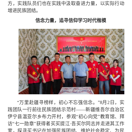
方，实践队员们也在实践中汲取奋进力量，以实际行动
增进民族团结。
信念力量，追寻信仰学习时代楷模
“万里赴疆寻榜样，初心不忘强信念。”8月2日，实
践团队一行前往民族团结示范村——新疆维吾尔自治区
伊宁县温亚尔乡布力开村，参观“初心向党”教育馆、拜
访“七一勋章”获得者买买提江·吾买尔同志并走进其工作
室，探寻买书记在加强民族团结、维护社会稳定、为民