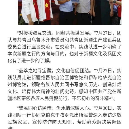
“对接援疆互交流，同频共振谋发展。”7月27日，团
队与共青团乌鲁木齐市委员和共青团新疆生产建设兵团
委员会进行座谈交流，在交流中，实践队进一步明确了
本次新疆之行的方向与目的，也对于新疆文化及兵团文
化有了进一步的了解。
“荟萃之地寻宝藏，文化自信促团结。”7月27日，实
践队员走进新疆维吾尔自治区博物馆和伊犁哈萨克自治
州博物馆，领略各族人民共同书写悠久历史、创造灿烂
文化、培育伟大精神的壮阔史诗，感知中国共产党在新
疆地区带领各族人民勇毅前行、不忘初心的奋斗精神。
“警民同心访民情，鱼水情深暖人心。”7月30日，实
践团队一行协同克伯克于孜乡派出所民警深入走访少数
民族家庭，宣传防诈防火知识，帮助群众解决实际困
难。