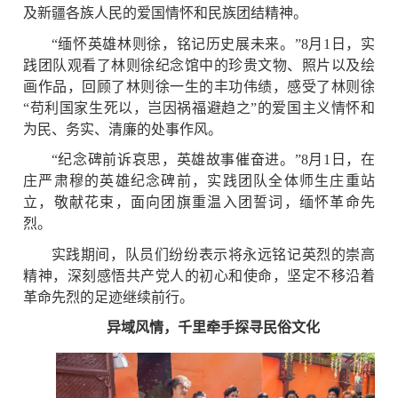
及新疆各族人民的爱国情怀和民族团结精神。
“缅怀英雄林则徐，铭记历史展未来。”8月1日，实
践团队观看了林则徐纪念馆中的珍贵文物、照片以及绘
画作品，回顾了林则徐一生的丰功伟绩，感受了林则徐
“苟利国家生死以，岂因祸福避趋之”的爱国主义情怀和
为民、务实、清廉的处事作风。
“纪念碑前诉哀思，英雄故事催奋进。”8月1日，在
庄严肃穆的英雄纪念碑前，实践团队全体师生庄重站
立，敬献花束，面向团旗重温入团誓词，缅怀革命先
烈。
实践期间，队员们纷纷表示将永远铭记英烈的崇高
精神，深刻感悟共产党人的初心和使命，坚定不移沿着
革命先烈的足迹继续前行。
异域风情，千里牵手探寻民俗文化