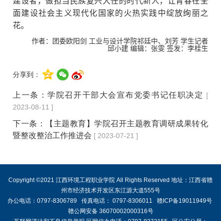
建设者，做担当民族复兴大任的时代新人，让青春在全
面建设社会主义现代化国家的火热实践中绽放绚丽之
花。
作者：团委欧阳剑 工业与设计学院祁廷中、刘芳 学生记者
邱小建 编辑：张雯 签发：李桂生
分享到：
上一条：
学院召开干部大会宣布党委书记任职决定
[
2023-08-11 ]
下一条：
【主题教育】学院召开主题教育调研成果转化
暨整改整治工作推进会
[ 2023-07-21 ]
Copyright ©2021 江西环境工程职业学院 All Rights Reserved 地址：江西省赣
州市经济技术开发区东江源大道555号
办公电话：0797-8306789 传真电话： 0797-8306011 赣ICP备19011949号
赣公网安备 36070002000316号