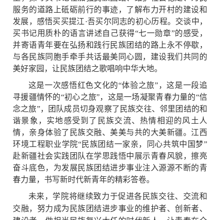
服务的道路上砥砺前行的事迹，了解布力开村的建设和
发展，感悟买买提江·吾买尔同志的初心历程。交谈中，
买书记用质朴的语言讲述自己获得“七一勋章”的感受，
并寄语青年要在弘扬和践行民族团结的路上永不停歇，
与各民族同胞手牵手共话最美同心圆，建设我们共同的
美好家园，让民族团结之歌唱响中华大地。
这是一次感悟红色文化的“体验之旅”，这是一段追
寻援疆情怀的“初心之旅”，这是一场凝聚青春力量的“信
念之旅”，团队成员切身观察了民族交往、邻里团结的和
谐景象，实地感受到了民族交流、热情相迎的风土人
情，亲身体验了民族交融、美美与共的大美新疆。江西
环境工程职业学院“民族团结一家亲，同心共筑中国梦”
赴新疆社会实践团队在学思践悟中展示青春风貌，擦亮
奋斗底色，为发展民族团结进步事业注入源源不断的青
春力量，书写新时代新青年的精彩答卷。
未来，学院将继续致力于促进各民族交往、交流和
交融，努力成为民族团结进步事业的维护者、创新者、