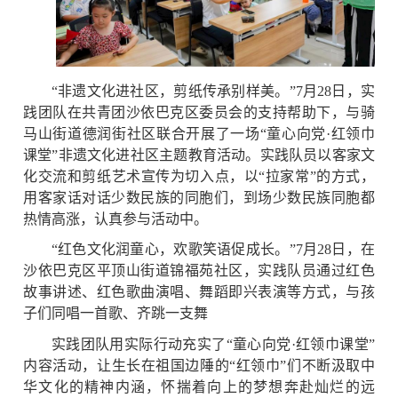
“非遗文化进社区，剪纸传承别样美。”7月28日，实
践团队在共青团沙依巴克区委员会的支持帮助下，与骑
马山街道德润街社区联合开展了一场“童心向党·红领巾
课堂”非遗文化进社区主题教育活动。实践队员以客家文
化交流和剪纸艺术宣传为切入点，以“拉家常”的方式，
用客家话对话少数民族的同胞们，到场少数民族同胞都
热情高涨，认真参与活动中。
“红色文化润童心，欢歌笑语促成长。”7月28日，在
沙依巴克区平顶山街道锦福苑社区，实践队员通过红色
故事讲述、红色歌曲演唱、舞蹈即兴表演等方式，与孩
子们同唱一首歌、齐跳一支舞
实践团队用实际行动充实了“童心向党·红领巾课堂”
内容活动，让生长在祖国边陲的“红领巾”们不断汲取中
华文化的精神内涵，怀揣着向上的梦想奔赴灿烂的远