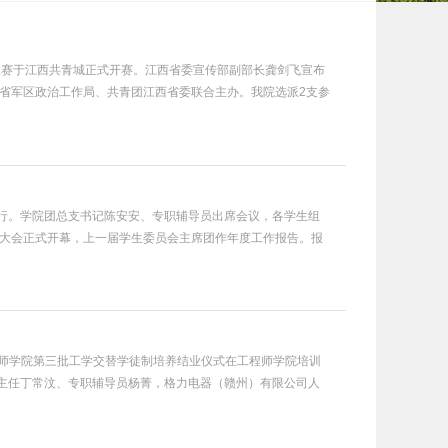
省选拔赛于江西共青城正式开赛。江西省委宣传部副部长龚剑飞宣布
西省军区政治工作局、共青团江西省委联合主办。我院选派2支参
重举行。学院团总支书记陈安安、专职辅导员出席会议，各学生组
 大会正式开幕，上一届学生委员会主席团作年度工作报告。报
场工程师学院第三批工学交替学徒制培养结业仪式在工程师学院培训
主任丁常汶、专职辅导员杨菁，格力电器（赣州）有限公司人