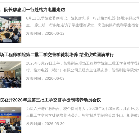
、院长廖忠明一行赴格力电器走访
6月11日,学院党委副书记、院长廖忠明一行赴格力电器(赣州)有限
生。 廖忠明一行实地走访了学生理论课堂、岗位实操产线和学生宿舍
何更好赋能学生展开交流,进一步明确了工学交替人...
发表时间：2026-06-12
场工程师学院第二批工学交替学徒制培养 结业仪式圆满举行
2026年5月29日上午，智能制造现场工程师学院第二批工学交替
行。格力电器（赣州）有限公司总经办主任洪志勇，智能制造学院党
支书记陈安安、专职辅导员张凤强及当天值班教师出席仪式...
发表时间：2026-06-03
院召开2026年度第三批工学交替学徒制培养动员会议
为深入推进产教融合、校企协同育人，2026年5月28日晚，江西
三批工学交替学徒制培养动员会。智能制造学院院长曾小山、相关教师
国歌声中拉开帷幕。工业机器人技术专业教研室主任卢...
发表时间：2026-05-30