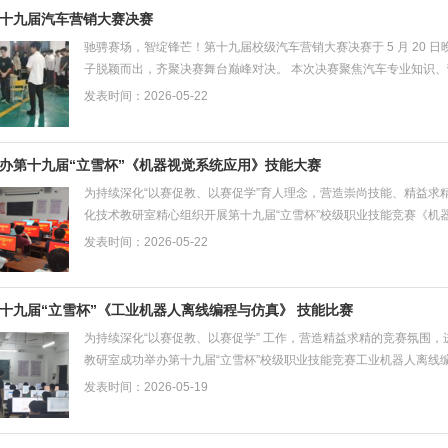
十九届汽车营销大赛决赛
驰骋赛场，智绽锋芒！第十九届校级汽车营销大赛决赛于 5 月 20
子脱颖而出，齐聚决赛舞台巅峰对决。 本次决赛聚焦汽车专业知识
学识为基，结合行业市场趋势，展现出色营销思路...
发表时间：2026-05-22
办第十九届“立雪杯”《机器视觉系统应用》技能大赛
为持续深化“以赛促教、以赛促学”育人理念，营造崇尚技能、精益求
化技术教研室精心组织开展第十九届“立雪杯”校级职业技能竞赛《机
过初赛层层选拔筛选，最终决赛于5月20日下...
发表时间：2026-05-22
十九届“立雪杯”《工业机器人离线编程与仿真》 技能比赛
为持续深化“以赛促教、以赛促学” 工作，营造精益求精的竞赛氛围，
教研室成功举办第十九届“立雪杯”校级职业技能竞赛工业机器人离线
室的精心筹备与组织下，比赛严格遵循公平、公...
发表时间：2026-05-19