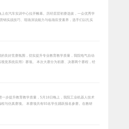
 日晚上在汽车实训中心拉开帷幕。历经层层初赛选拔，一众优秀学
、营销实战技巧、现场演说能力与临场应变素养，选手们以扎实
精的良好竞赛氛围，切实提升专业教育教学质量，我院电气自动
器视觉系统应用》赛项。 本次大赛分为初赛、决赛两个赛程，经
进一步提升教育教学质量，5月18日晚上，我院工业机器人技术
编程与仿真赛项。 本赛项共有93名学生踊跃报名参赛。在教研