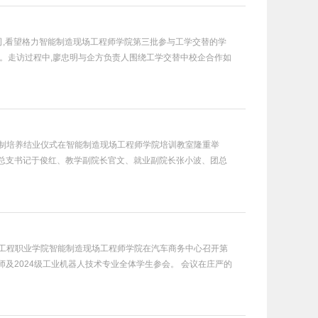
公司,看望格力智能制造现场工程师学院第三批参与工学交替的学
。走访过程中,廖忠明与企方负责人围绕工学交替中校企合作如
学徒制培养结业仪式在智能制造现场工程师学院培训教室隆重举
总支书记于俊红、教学副院长官文、就业副院长张小波、团总
环境工程职业学院智能制造现场工程师学院在汽车商务中心召开第
及2024级工业机器人技术专业全体学生参会。 会议在庄严的