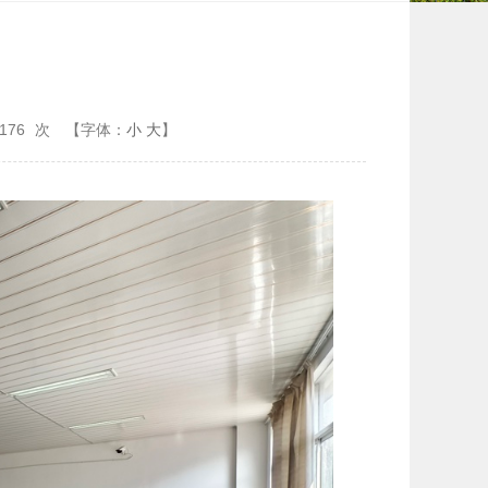
176
次
【字体：
小
大
】