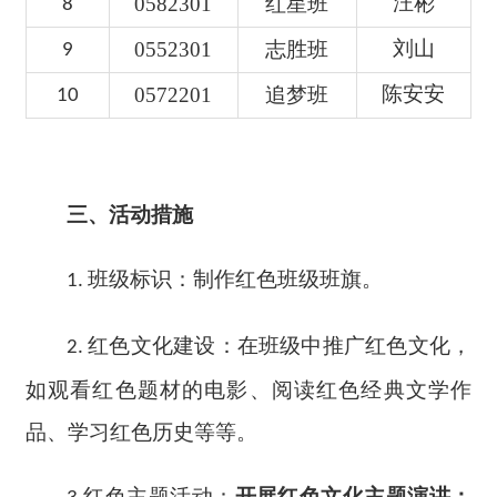
汪彬
0582301
红星班
8
刘山
0552301
志胜班
9
陈安安
0572201
追梦班
10
三、活动
措施
班级标识：
制作红色班级班旗
。
1.
红色文化建设：在班级中推广红色文化，
2.
如观看红色题材的电影、阅读红色经典文学作
品、学习红色历史等等。
红色主题活动：
开展红色文化
主题演讲：