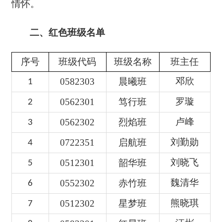
情怀。
二
、
红色班级名单
序号
班级代码
班级名称
班主任
邓欣
0582303
晨曦班
1
罗璇
0562301
笃行班
2
卢峰
0562302
烈焰班
3
刘勤勋
0722351
启航班
4
刘晓飞
0512301
韶华班
5
魏清华
0552302
赤竹班
6
熊晓琪
0512302
星梦班
7