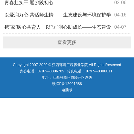
青春赴实干 返乡践初心
02-06
以爱润万心 共话师生情——生态建设与环境保护学
04-16
院“万师润万心·大走访大谈心”系列活动
携“家”暖心共育人 以“访”润心助成长——生态建设
04-07
与环境保护学院开展“万师润万心·大走访大谈心”家访活动
查看更多
Copyright 2007-2020 © 江西环境工程职业学院 All Rights Reserved
办公电话：0797—8306789 传真电话： 0797—8306011
地址：江西省赣州市经开区湖边
赣ICP备12001588
电脑版