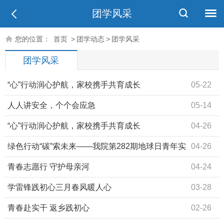
团学风采
您的位置：
首页
>
团学动态
>
团学风采
团学风采
“心”行动润心护航，家校携手共育成长
05-22
人人讲安全，个个会应急
05-14
“心”行动润心护航，家校携手共育成长
04-26
绿色行动“碳”索未来——我院第282期地球日青年实
04-26
践计划博雅主题晚会圆满落幕
青春志愿行 守护母亲河
04-24
学雷锋践初心三月春风暖人心
03-28
青春赴实干 返乡践初心
02-26