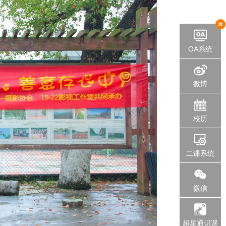
OA系统
微博
校历
二课系统
微信
超星通识课