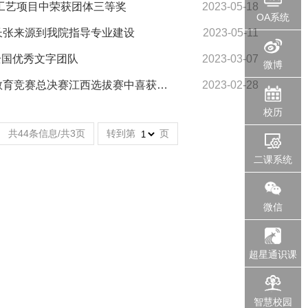
工艺项目中荣获团体三等奖
2023-05-18
OA系统
长张来源到我院指导专业建设
2023-05-11
全国优秀文字团队
2023-03-07
微博
教育竞赛总决赛江西选拔赛中喜获…
2023-02-28
校历
共44条信息/共3页
转到第
页
二课系统
微信
超星通识课
智慧校园