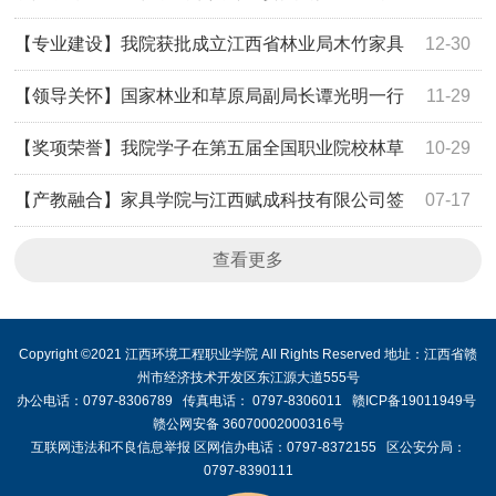
【专业建设】我院获批成立江西省林业局木竹家具
12-30
绿色制造重点实验室
【领导关怀】国家林业和草原局副局长谭光明一行
11-29
到南康家具学院调研
【奖项荣誉】我院学子在第五届全国职业院校林草
10-29
技能大赛中获佳绩
【产教融合】家具学院与江西赋成科技有限公司签
07-17
订校企合作协议
查看更多
Copyright ©2021 江西环境工程职业学院 All Rights Reserved 地址：江西省赣
州市经济技术开发区东江源大道555号
办公电话：0797-8306789 传真电话： 0797-8306011 赣ICP备19011949号
赣公网安备 36070002000316号
互联网违法和不良信息举报 区网信办电话：0797-8372155 区公安分局：
0797-8390111