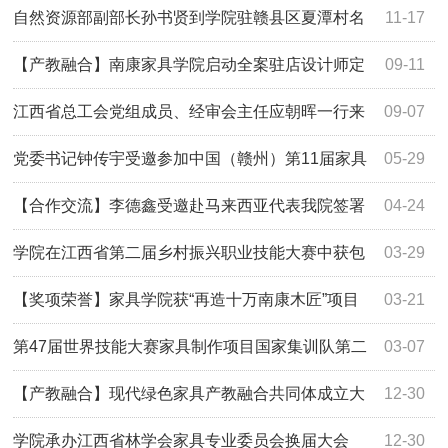
院”
自然资源部副部长孙书贤到学院驻赣县区夏潭村名
11-17
师名匠工作室指导工作
【产教融合】南康家具学院启动全案驻店设计师定
09-11
向培养班
江西省总工会党组成员、经审会主任应朝晖一行来
09-07
我院调研
党委书记钟传宇受邀参加中国（赣州）第11届家具
05-29
产业博览会开幕仪式
【合作交流】李德鑫受邀赴马来西亚代表我院签署
04-24
战略合作协议
学院在江西省第二届乡村振兴职业技能大赛中获包
03-29
揽金银铜牌
【奖项荣誉】家具学院获“再造十万南康木匠”项目
03-21
年度表彰“先进单位”及“优秀个人”等多项荣誉
第47届世界技能大赛家具制作项目国家集训队第二
03-07
阶段集训开训仪式在我院举行
【产教融合】现代绿色家具产教融合共同体成立大
12-30
会在我院召开
学院承办江西省林学会家具专业委员会换届大会
12-30