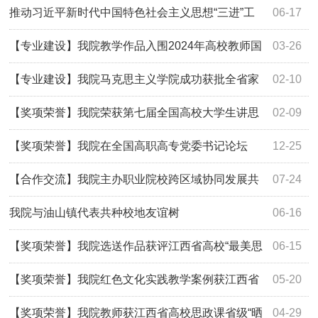
践夏令营活动
推动习近平新时代中国特色社会主义思想“三进”工
06-17
作暨新时代高职院校智慧马院建设研讨会成功举办
【专业建设】我院教学作品入围2024年高校教师国
03-26
家安全教育教学视频征集与展示活动
【专业建设】我院马克思主义学院成功获批全省家
02-10
门口的“大思政课”实践教学基地
【奖项荣誉】我院荣获第七届全国高校大学生讲思
02-09
政课公开课全国一等奖
【奖项荣誉】我院在全国高职高专党委书记论坛
12-25
2023年会获奖
【合作交流】我院主办职业院校跨区域协同发展共
07-24
同体党建思政骨干江西红色文化实践研修班
我院与油山镇代表共种校地友谊树
06-16
【奖项荣誉】我院选送作品获评江西省高校“最美思
06-15
政课”
【奖项荣誉】我院红色文化实践教学案例获江西省
05-20
“十佳案例”
【奖项荣誉】我院教师获江西省高校思政课省级“晒
04-29