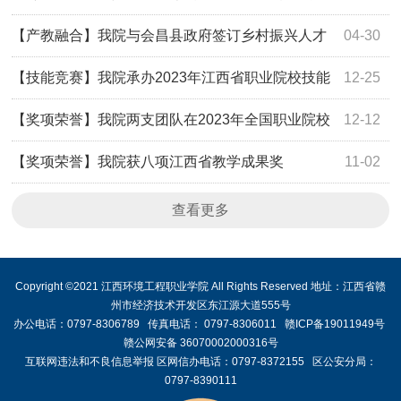
佳绩
【产教融合】我院与会昌县政府签订乡村振兴人才
04-30
培养和林业产业孵化基地框架协议
【技能竞赛】我院承办2023年江西省职业院校技能
12-25
大赛三个赛项
【奖项荣誉】我院两支团队在2023年全国职业院校
12-12
技能大赛教学能力比赛斩获国奖
【奖项荣誉】我院获八项江西省教学成果奖
11-02
查看更多
Copyright ©2021 江西环境工程职业学院 All Rights Reserved 地址：江西省赣
州市经济技术开发区东江源大道555号
办公电话：0797-8306789 传真电话： 0797-8306011 赣ICP备19011949号
赣公网安备 36070002000316号
互联网违法和不良信息举报 区网信办电话：0797-8372155 区公安分局：
0797-8390111