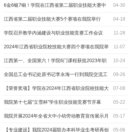
业教育活动月特色活动——‌世赛冠军、全国先进工作者李德
6金6银7铜！学院在江西省第二届职业技能大赛中
04-30
鑫事迹宣讲会
创佳绩！
江西省第二届职业技能大赛5个赛项在我院举行
04-18
学院召开教学内涵建设与职业技能竞赛工作会议
11-28
2024年江西省职业院校技能大赛四个赛项在我院举
11-07
行
江西第一、全国第六！学院6门课程获批2023年职
10-24
业教育国家在线精品课程
全国总工会书记处原书记李永海一行到我院交流工
09-26
作
【荣誉奖项】学院在2024年江西省职业院校技能大
07-08
赛教学能力比赛中获佳绩
我院第十七届“立雪杯”学生职业技能竞赛节开幕
05-22
我院开展2024年全省大中小幼劳动教育宣传展示月
05-17
参观体验活动
【专业建设】我院2024届联办本科毕业生考研再创
05-06