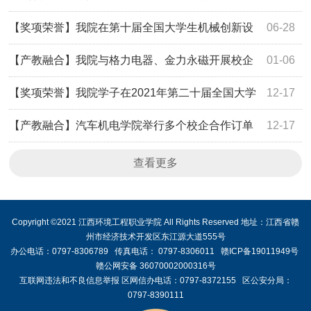
设计大赛命题挑战赛中获一等奖
【奖项荣誉】我院在第十届全国大学生机械创新设
06-28
计大赛江西赛区预赛取得佳绩
【产教融合】我院与格力电器、金力永磁开展校企
01-06
合作
【奖项荣誉】我院学子在2021年第二十届全国大学
12-17
生机器人大赛ROBOTAC中喜获佳绩
【产教融合】汽车机电学院举行多个校企合作订单
12-17
班签约暨开班仪式
查看更多
Copyright ©2021 江西环境工程职业学院 All Rights Reserved 地址：江西省赣
州市经济技术开发区东江源大道555号
办公电话：0797-8306789 传真电话： 0797-8306011 赣ICP备19011949号
赣公网安备 36070002000316号
互联网违法和不良信息举报 区网信办电话：0797-8372155 区公安分局：
0797-8390111