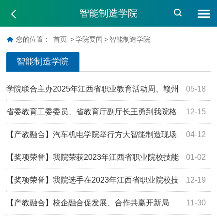
智能制造学院
您的位置：
首页
>
学院要闻
>
智能制造学院
智能制造学院
学院联合主办2025年江西省职业教育活动周、赣州
05-18
市职业教育活动月特色活动——“格力智能产线运维”赛项
省委教育工委委员、省教育厅副厅长王勇到我院格
12-15
力智能制造现场工程师产业学院调研指导
【产教融合】汽车机电学院举行方大智能制造现场
04-12
工程师订单班签约暨开班仪式
【奖项荣誉】我院荣获2023年江西省职业院校技能
01-02
大赛智能飞行器应用技术赛项团体二等奖
【奖项荣誉】我院选手在2023年江西省职业院校技
12-19
能大赛“机器人系统集成应用技术”赛项中喜获佳绩
【产教融合】校企融合促发展、合作共赢开新局
11-30