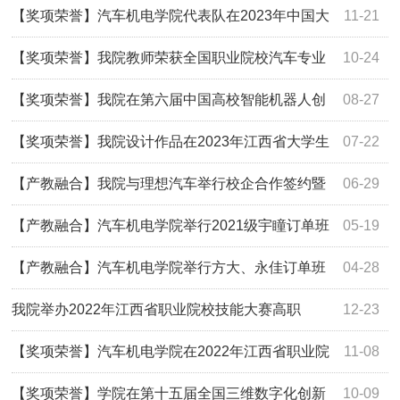
【奖项荣誉】汽车机电学院代表队在2023年中国大
11-21
学生机械工程创新创意大赛机械产品数字化设计赛项中荣获
【奖项荣誉】我院教师荣获全国职业院校汽车专业
10-24
二等奖
教师职业能力大赛第二名
【奖项荣誉】我院在第六届中国高校智能机器人创
08-27
意大赛中取得佳绩
【奖项荣誉】我院设计作品在2023年江西省大学生
07-22
机械创新设计大赛中获佳绩
【产教融合】我院与理想汽车举行校企合作签约暨
06-29
揭牌仪式
【产教融合】汽车机电学院举行2021级宇瞳订单班
05-19
企业奖学金颁奖仪式
【产教融合】汽车机电学院举行方大、永佳订单班
04-28
企业奖学金颁发仪式
我院举办2022年江西省职业院校技能大赛高职
12-23
组“现代电气控制系统安装与调试”赛项
【奖项荣誉】汽车机电学院在2022年江西省职业院
11-08
校技能大赛 无人机应用技术赛项中获佳绩
【奖项荣誉】学院在第十五届全国三维数字化创新
10-09